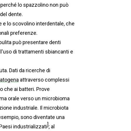
e perché lo spazzolino non può
 del dente.
le e lo scovolino interdentale, che
onali preferenze.
e pulita può presentare denti
ll'uso di trattamenti sbiancanti e
a. Dati da ricerche di
atogena
attraverso complessi
 che ai batteri. Prove
ioma orale verso un microbioma
ione industriale. Il microbiota
d esempio, sono diventate una
]
aesi industrializzati
; al