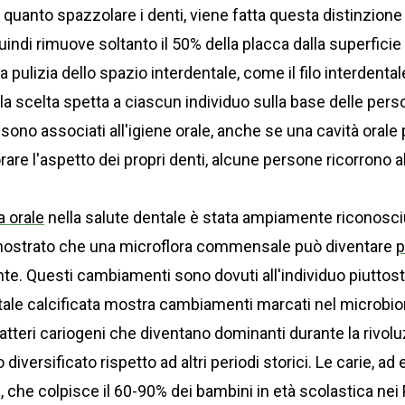
 quanto spazzolare i denti, viene fatta questa distinzion
indi rimuove soltanto il 50% della placca dalla superficie
a pulizia dello spazio interdentale, come il filo interdenta
la scelta spetta a ciascun individuo sulla base delle pers
ti sono associati all'igiene orale, anche se una cavità oral
orare l'aspetto dei propri denti, alcune persone ricorrono a
 orale
nella salute dentale è stata ampiamente riconosciut
mostrato che una microflora commensale può diventare
p
e. Questi cambiamenti sono dovuti all'individuo piuttosto
tale calcificata mostra cambiamenti marcati nel microb
atteri cariogeni che diventano dominanti durante la rivoluz
versificato rispetto ad altri periodi storici. Le carie, a
che colpisce il 60-90% dei bambini in età scolastica nei P